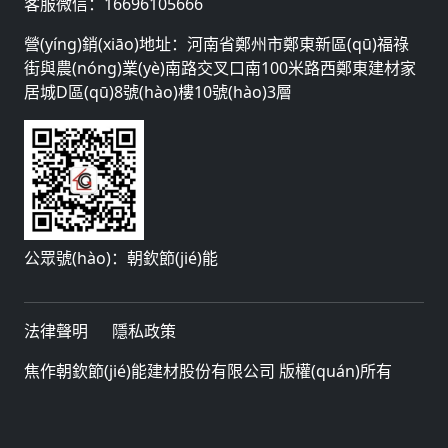
客服微信：
16696105666
營(yíng)銷(xiāo)地址：河南省鄭州市鄭東新區(qū)福祿
街與農(nóng)業(yè)南路交叉口南100米路西鄭東建材家
居城D區(qū)8號(hào)樓10號(hào)3層
公眾號(hào)：朝欽節(jié)能
法律聲明
隱私政策
焦作朝欽節(jié)能建材股份有限公司 版權(quán)所有