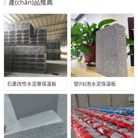
產(chǎn)品推薦
石墨改性水泥基保溫板
發(fā)泡水泥保溫板