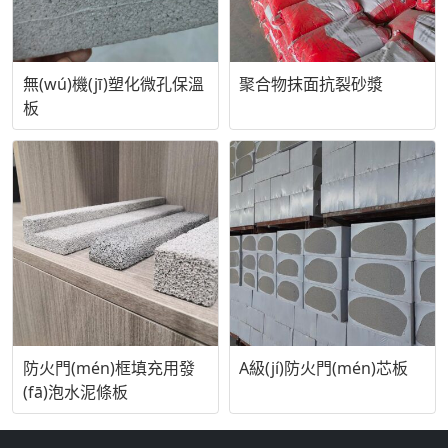
無(wú)機(jī)塑化微孔保溫
聚合物抹面抗裂砂漿
板
防火門(mén)框填充用發
A級(jí)防火門(mén)芯板
(fā)泡水泥條板