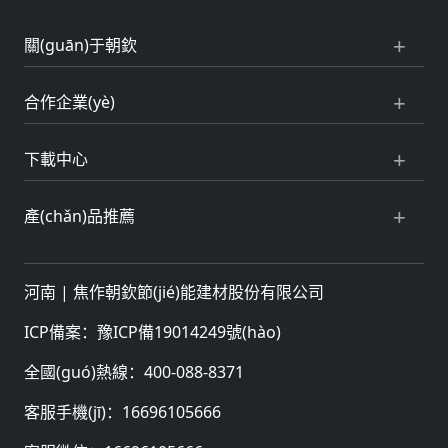
關(guān)于朝欽
合作企業(yè)
下載中心
產(chǎn)品推薦
河南 |
焦作朝欽節(jié)能建材股份有限公司
ICP備案：
豫ICP備19014249號(hào)
全國(guó)熱線：
400-088-8371
客服手機(jī)：
16696105666