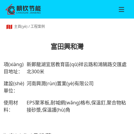
主頁(yè)
/
工程案例
富田興和灣
項(xiàng)
新鄭龍湖宜居教育區(qū)祥云路和鴻鵠路交匯處
目地址：
北300米
建設(shè)
河南興潤(rùn)置業(yè)有限公司
單位：
使用材
EPS聚苯板,耐堿網(wǎng)格布,保溫釘,聚合物粘
料：
接砂漿,保溫護(hù)角